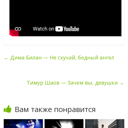
←
Дима Билан — Не скучай, бедный ангел
Тимур Шаов — Зачем вы, девушки
→
Вам также понравится