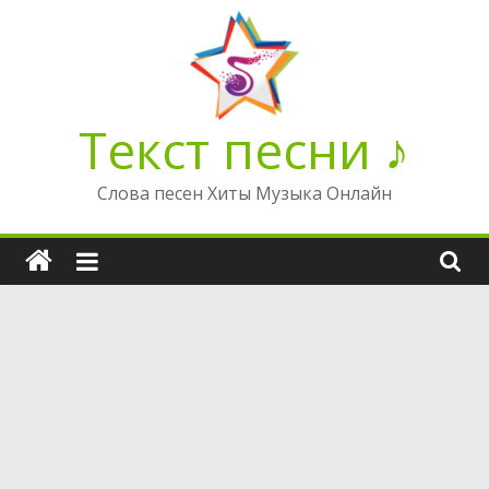
Перейти
к
содержимому
Текст песни ♪
Слова песен Хиты Музыка Онлайн