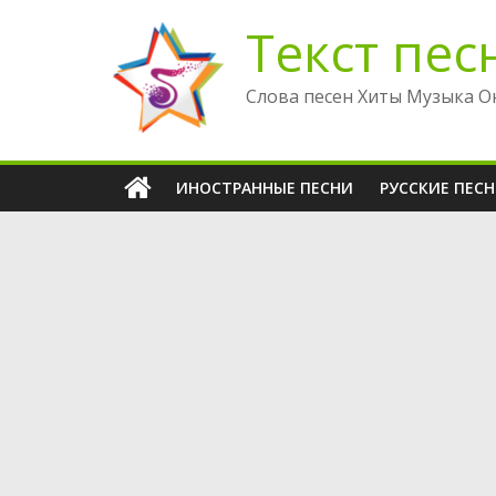
Перейти
Текст пес
к
содержимому
Слова песен Хиты Музыка О
ИНОСТРАННЫЕ ПЕСНИ
РУССКИЕ ПЕС