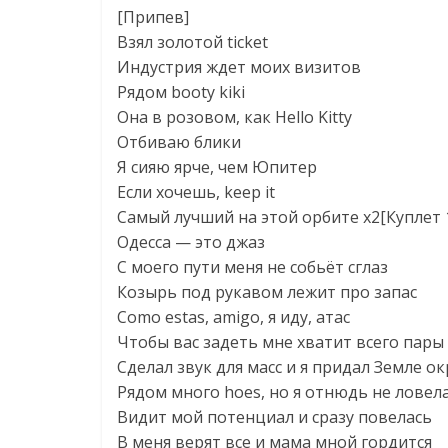
[Припев]
Взял золотой ticket
Индустрия ждет моих визитов
Рядом booty kiki
Она в розовом, как Hello Kitty
Отбиваю блики
Я сияю ярче, чем Юпитер
Если хочешь, keep it
Самый лучший на этой орбите x2[Куплет 
Одесса — это джаз
С моего пути меня не собьёт сглаз
Козырь под рукавом лежит про запас
Como estas, amigo, я иду, атас
Чтобы вас задеть мне хватит всего пары
Сделал звук для масс и я придал Земле ок
Рядом много hoes, но я отнюдь не ловел
Видит мой потенциал и сразу повелась
В меня верят все и мама мной гордится