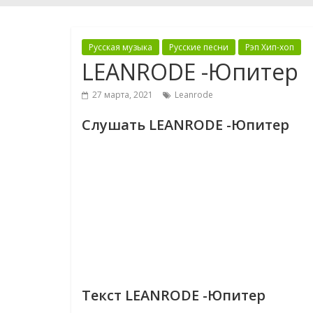
Русская музыка
Русские песни
Рэп Хип-хоп
LEANRODE -Юпитер
27 марта, 2021
Leanrode
Слушать LEANRODE -Юпитер
Текст LEANRODE -Юпитер