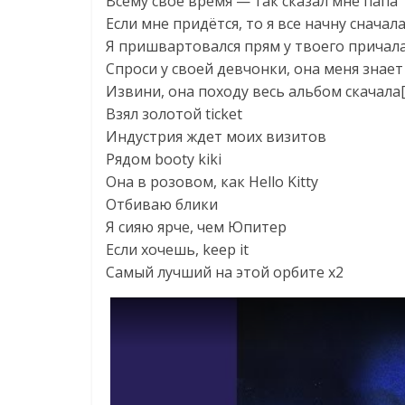
Всему свое время — так сказал мне папа
Если мне придётся, то я все начну сначал
Я пришвартовался прям у твоего причал
Спроси у своей девчонки, она меня знает
Извини, она походу весь альбом скачала
Взял золотой ticket
Индустрия ждет моих визитов
Рядом booty kiki
Она в розовом, как Hello Kitty
Отбиваю блики
Я сияю ярче, чем Юпитер
Если хочешь, keep it
Самый лучший на этой орбите x2