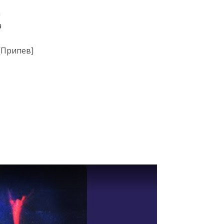
а
а
[Припев]