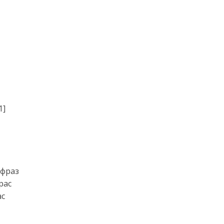
1]
 фраз
рас
ас