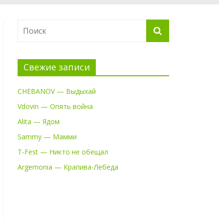
Свежие записи
CHEBANOV — Выдыхай
Vdovin — Опять война
Alita — Ядом
Sammy — Мамми
T-Fest — Никто не обещал
Argemonia — Крапива-Лебеда