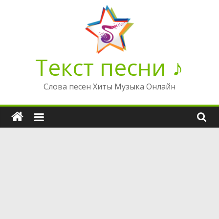
Перейти
к
содержимому
Текст песни ♪
Слова песен Хиты Музыка Онлайн