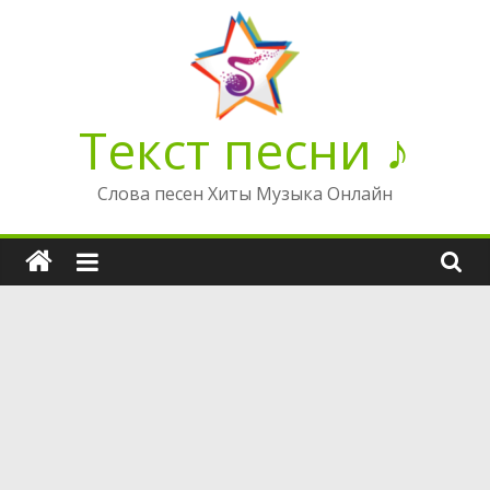
Перейти
к
содержимому
Текст песни ♪
Слова песен Хиты Музыка Онлайн