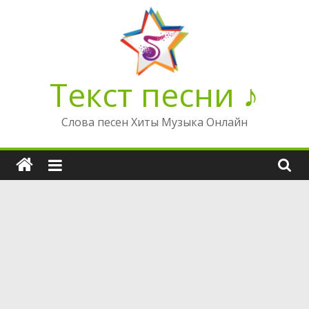
Перейти
к
содержимому
Текст песни ♪
Слова песен Хиты Музыка Онлайн