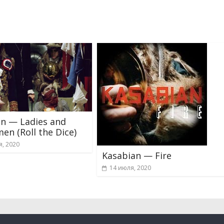
n — Ladies and
en (Roll the Dice)
я, 2020
Kasabian — Fire
14 июля, 2020