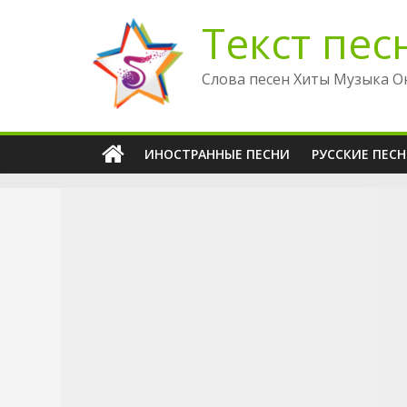
Перейти
Текст пес
к
содержимому
Слова песен Хиты Музыка О
ИНОСТРАННЫЕ ПЕСНИ
РУССКИЕ ПЕС