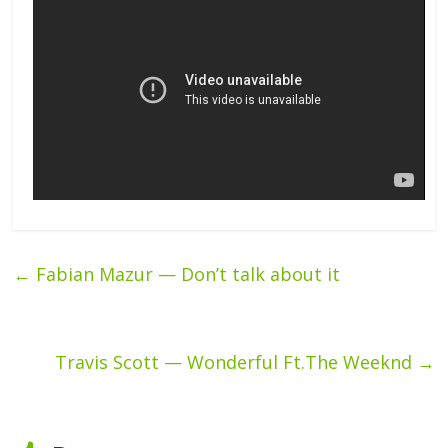
←
Fabian Mazur — Don’t talk about it
Travis Scott — Wonderful Ft.The Weeknd
→