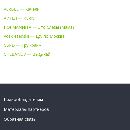
VERBEE — Качели
АИГЕЛ — KERN
HOFMANNITA — Это Слёзы (Мама)
Voskresenskii — Еду по Москве
GSPD — Тру крайм
CHEBANOV — Выдыхай
Правообладателям
Материалы партнеров
Обратная связь