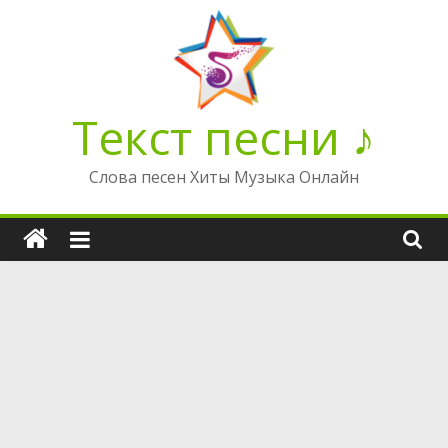
Перейти
к
содержимому
Текст песни ♪
Слова песен Хиты Музыка Онлайн