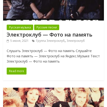
Русская музыка
Русские песни
Электроклуб — Фото на память
,
5 июня, 2021
Группа Электроклуб
Электроклуб
Слушать Электроклуб — Фото на память Слушайте
Фото на память — Электроклуб на Яндекс.Музыке Текст
Электроклуб — Фото на память
Read more