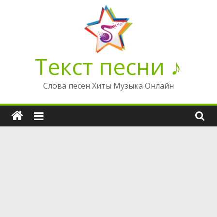
Перейти
к
содержимому
Текст песни ♪
Слова песен Хиты Музыка Онлайн