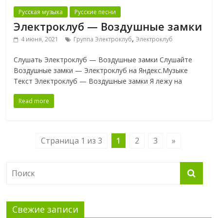
Русская музыка
Русские песни
Электроклуб — Воздушные замки
,
4 июня, 2021
Группа Электроклуб
Электроклуб
Слушать Электроклуб — Воздушные замки Слушайте
Воздушные замки — Электроклуб на Яндекс.Музыке
Текст Электроклуб — Воздушные замки Я лежу на
Read more
Страница 1 из 3
1
2
3
»
Свежие записи