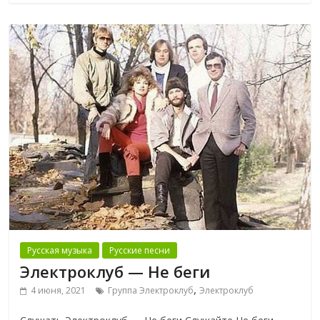
Русская музыка
Русские песни
Электроклуб — Не беги
,
4 июня, 2021
Группа Электроклуб
Электроклуб