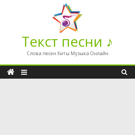
Перейти
к
содержимому
Текст песни ♪
Слова песен Хиты Музыка Онлайн