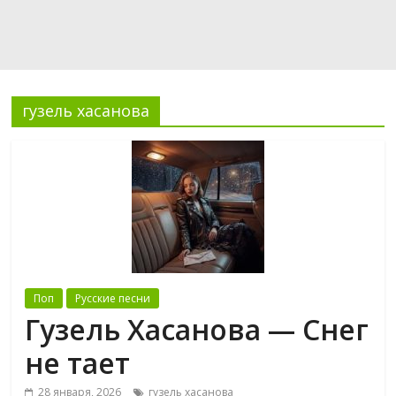
гузель хасанова
Поп
Русские песни
Гузель Хасанова — Снег
не тает
28 января, 2026
гузель хасанова