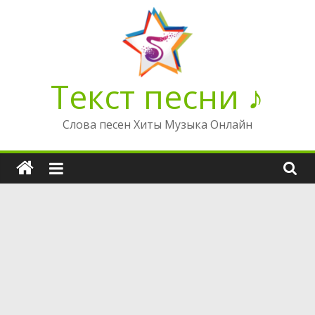
Перейти
к
содержимому
Текст песни ♪
Слова песен Хиты Музыка Онлайн