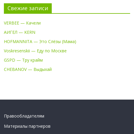
Свежие записи
VERBEE — Качели
АИГЕЛ — KERN
HOFMANNITA — Это Слёзы (Мама)
Voskresenskii — Еду по Москве
GSPD — Тру крайм
CHEBANOV — Выдыхай
Правообладателям
Материалы партнеров