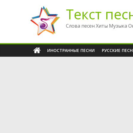
Перейти
Текст пес
к
содержимому
Слова песен Хиты Музыка О
ИНОСТРАННЫЕ ПЕСНИ
РУССКИЕ ПЕС