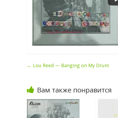
←
Lou Reed — Banging on My Drum
Вам также понравится