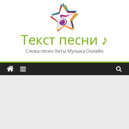
Перейти
к
содержимому
Текст песни ♪
Слова песен Хиты Музыка Онлайн