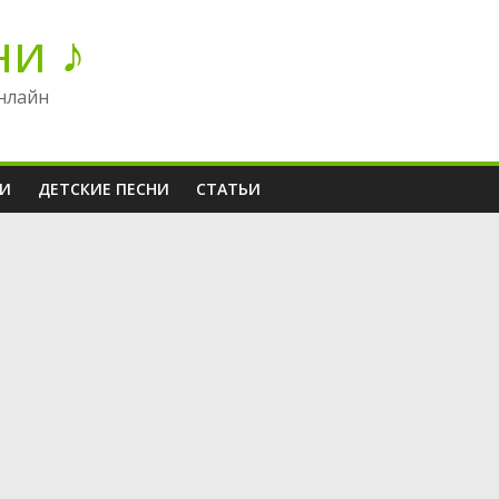
ни ♪
нлайн
НИ
ДЕТСКИЕ ПЕСНИ
СТАТЬИ