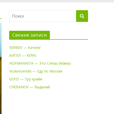
Свежие записи
VERBEE — Качели
АИГЕЛ — KERN
HOFMANNITA — Это Слёзы (Мама)
Voskresenskii — Еду по Москве
GSPD — Тру крайм
CHEBANOV — Выдыхай