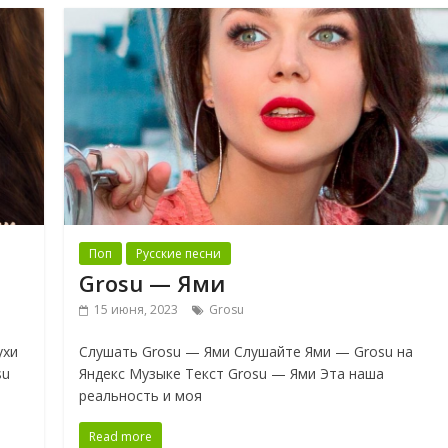
Поп
Русские песни
Grosu — Ями
15 июня, 2023
Grosu
ухи
Слушать Grosu — Ями Слушайте Ями — Grosu на
su
Яндекс Музыке Текст Grosu — Ями Эта наша
реальность и моя
Read more