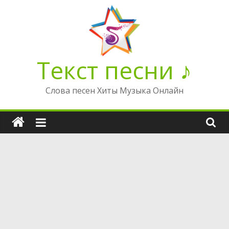
Перейти
к
содержимому
Текст песни ♪
Слова песен Хиты Музыка Онлайн