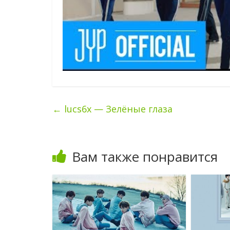
←
lucs6x — Зелёные глаза
Вам также понравится