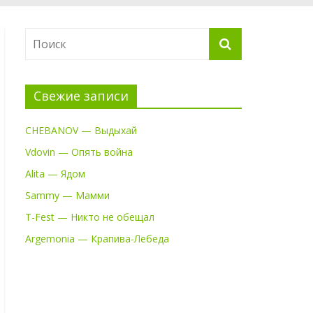
Свежие записи
CHEBANOV — Выдыхай
Vdovin — Опять война
Alita — Ядом
Sammy — Мамми
T-Fest — Никто не обещал
Argemonia — Крапива-Лебеда