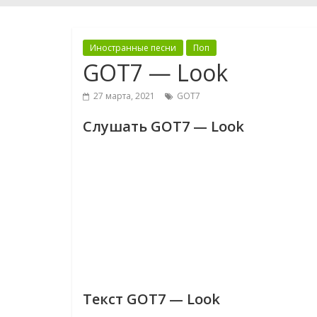
Иностранные песни
Поп
GOT7 — Look
27 марта, 2021
GOT7
Слушать GOT7 — Look
Текст GOT7 — Look