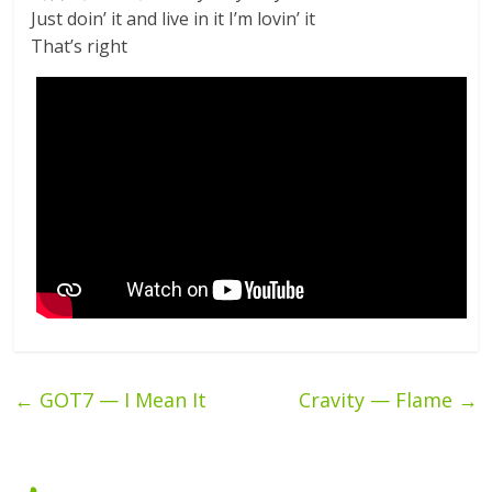
Just doin’ it and live in it I’m lovin’ it
That’s right
←
GOT7 — I Mean It
Cravity — Flame
→