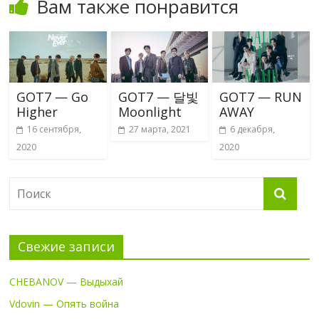
Вам также понравится
GOT7 — Go
GOT7 — 달빛
GOT7 — RUN
Higher
Moonlight
AWAY
16 сентября,
27 марта, 2021
6 декабря,
2020
2020
Свежие записи
CHEBANOV — Выдыхай
Vdovin — Опять война