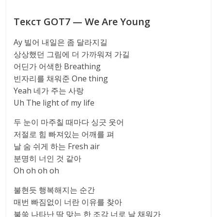
Текст GOT7 — We Are Young
Ay 빌어 내일은 좀 달라지길
상상했던 그림에 더 가까워져 가길
어딘가 어색한 Breathing
빈자리를 채워준 One thing
Yeah 네가 주는 사랑
Uh The light of my life
두 눈이 마주칠 때마다 싱긋 웃어
저절로 힘 빠져있는 어깨를 펴
날 숨 쉬게 하는 Fresh air
분명히 너인 것 같아
Oh oh oh oh
불현듯 행복해지는 순간
매번 빠짐없이 너란 이유를 찾아
불쑥 나타난 딱 맞는 한 조각 너로 날 채워가