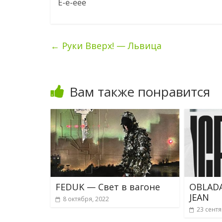
E-e-eee
←
Руки Вверх! — Львица
Вам также понравится
FEDUK — Свет в вагоне
OBLADA
JEAN
8 октября, 2022
23 сентя