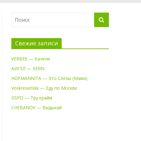
Свежие записи
VERBEE — Качели
АИГЕЛ — KERN
HOFMANNITA — Это Слёзы (Мама)
Voskresenskii — Еду по Москве
GSPD — Тру крайм
CHEBANOV — Выдыхай