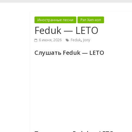
Иностранные песни
Рэп Хип-хоп
Feduk — LETO
,
6 июня, 2026
Feduk
Jony
Слушать Feduk — LETO