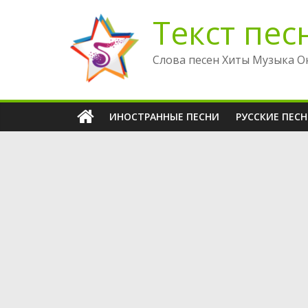
Перейти
Текст пес
к
содержимому
Слова песен Хиты Музыка О
ИНОСТРАННЫЕ ПЕСНИ
РУССКИЕ ПЕС