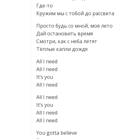
Где-то
Кружим мы с тобой до рассвета
Просто будь со мной, моё лето
Дай остановить время
Смотри, как с неба летят
Тёплые капли дождя
All I need
All I need
It’s you
All I need
All I need
It’s you
All I need
All I need
You gotta believe