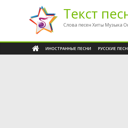
Перейти
Текст пес
к
содержимому
Слова песен Хиты Музыка О
ИНОСТРАННЫЕ ПЕСНИ
РУССКИЕ ПЕС