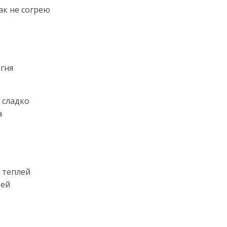
ак не согрею
огня
 сладко
а
х теплей
бей