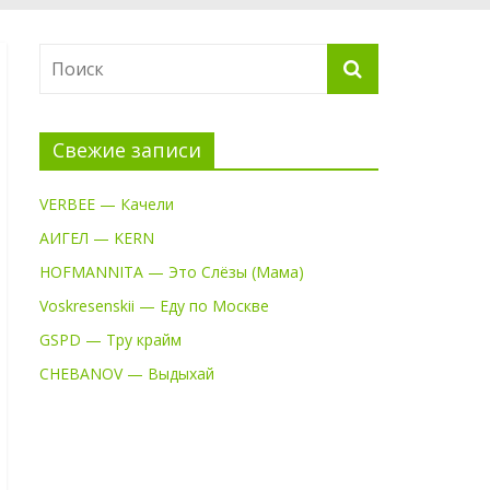
Свежие записи
VERBEE — Качели
АИГЕЛ — KERN
HOFMANNITA — Это Слёзы (Мама)
Voskresenskii — Еду по Москве
GSPD — Тру крайм
CHEBANOV — Выдыхай