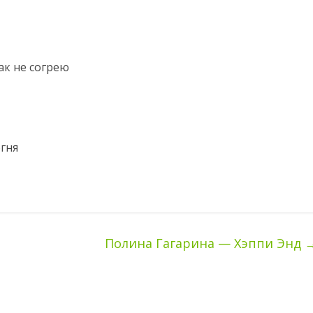
ак не согрею
огня
Полина Гагарина — Хэппи Энд