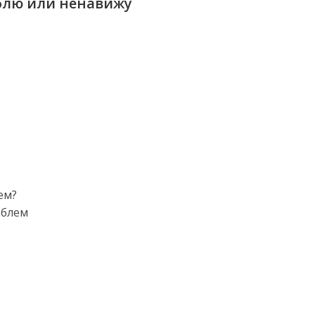
блю или ненавижу
ем?
облем