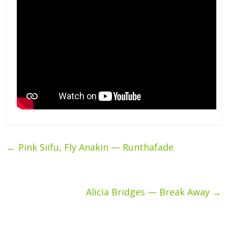
←
Pink Siifu, Fly Anakin — Runthafade
Alicia Bridges — Break Away
→