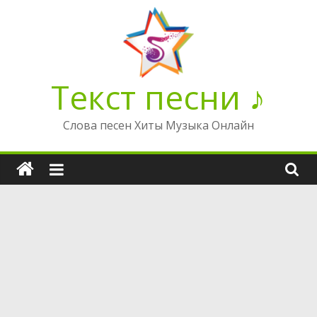
Перейти
к
содержимому
Текст песни ♪
Слова песен Хиты Музыка Онлайн