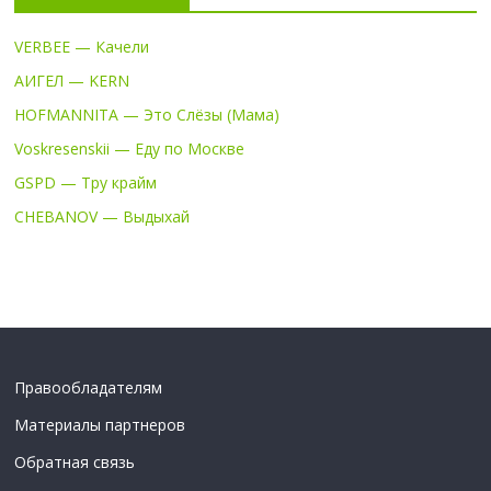
VERBEE — Качели
АИГЕЛ — KERN
HOFMANNITA — Это Слёзы (Мама)
Voskresenskii — Еду по Москве
GSPD — Тру крайм
CHEBANOV — Выдыхай
Правообладателям
Материалы партнеров
Обратная связь