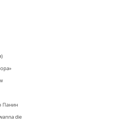
я)
пора»
ow
о Панин
 wanna die