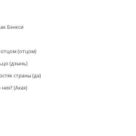
как Бэнкси
 отцом (отцом)
ьцо (дзынь)
стяк страны (да)
 них? (Ахах)