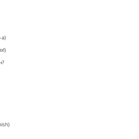
-а)
х!)
н?
ish)