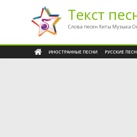
Перейти
Текст пес
к
содержимому
Слова песен Хиты Музыка О
ИНОСТРАННЫЕ ПЕСНИ
РУССКИЕ ПЕС