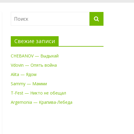
Свежие записи
CHEBANOV — Выдыхай
Vdovin — Опять война
Alita — Ядом
Sammy — Мамми
T-Fest — Никто не обещал
Argemonia — Крапива-Лебеда