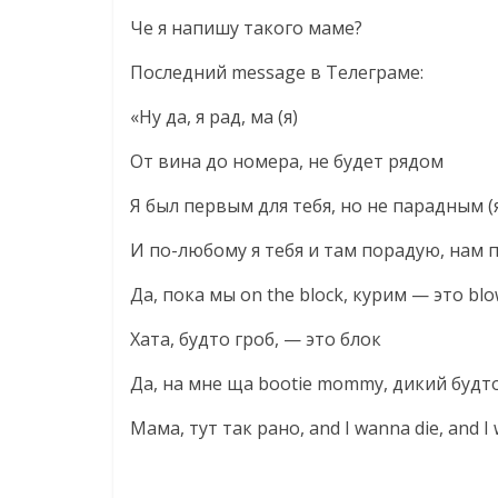
Че я напишу такого маме?
Последний message в Телеграме:
«Ну да, я рад, ма (я)
От вина до номера, не будет рядом
Я был первым для тебя, но не парадным (
И по-любому я тебя и там порадую, нам 
Да, пока мы on the block, курим — это bl
Хата, будто гроб, — это блок
Да, на мне ща bootie mommy, дикий будт
Мама, тут так рано, and I wanna die, and I