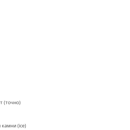
т (точно)
 камни (ice)