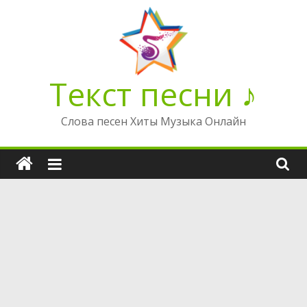
Перейти
к
содержимому
Текст песни ♪
Слова песен Хиты Музыка Онлайн