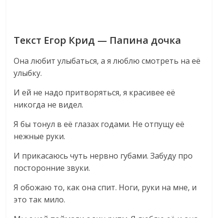
Текст Егор Крид — Папина дочка
Она любит улыбаться, а я люблю смотреть на её
улыбку.
И ей не надо притворяться, я красивее её
никогда не видел.
Я бы тонул в её глазах годами. Не отпущу её
нежные руки.
И прикасаюсь чуть нервно губами. Забуду про
посторонние звуки.
Я обожаю то, как она спит. Ноги, руки на мне, и
это так мило.