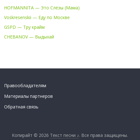
HOFMANNITA — Это Слёзы (Мама)
Voskresenskii — Еду по Москве
GSPD — Тру крайм
CHEBANOV — Выдыхай
Правообладателям
Материалы партнеров
Обратная связь
Копирайт © 2026
Текст песни ♪
. Все права защищены.