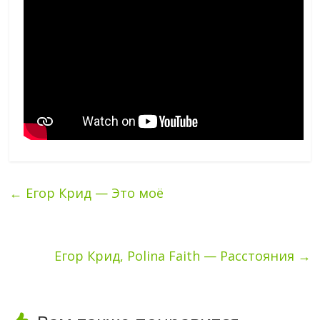
←
Егор Крид — Это моё
Егор Крид, Polina Faith — Расстояния
→