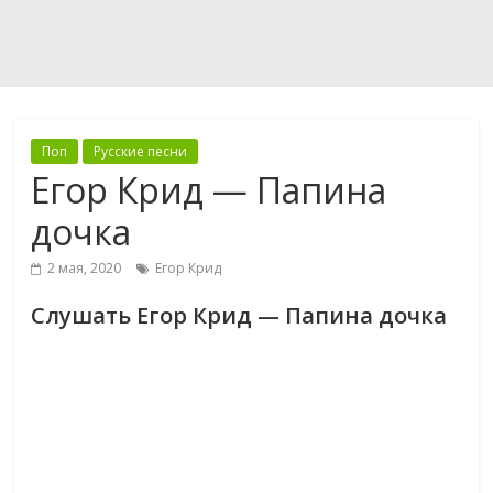
Поп
Русские песни
Егор Крид — Папина
дочка
2 мая, 2020
Егор Крид
Слушать Егор Крид — Папина дочка