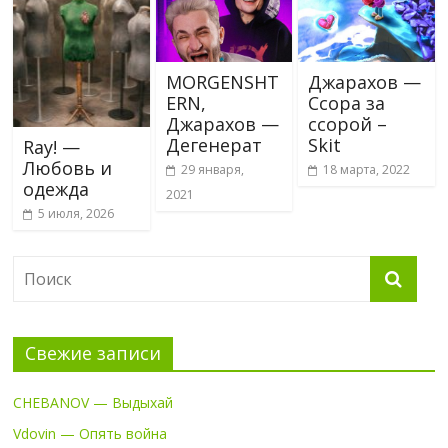
MORGENSHT
Джарахов —
ERN,
Ссора за
Джарахов —
ссорой –
Дегенерат
Skit
Ray! —
Любовь и
29 января,
18 марта, 2022
одежда
2021
5 июля, 2026
Свежие записи
CHEBANOV — Выдыхай
Vdovin — Опять война