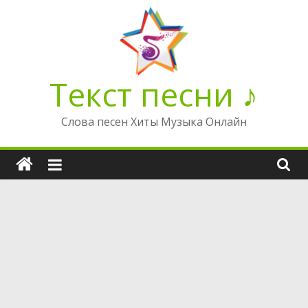
Перейти
к
содержимому
Текст песни ♪
Слова песен Хиты Музыка Онлайн