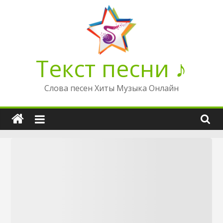
Перейти
к
содержимому
Текст песни ♪
Слова песен Хиты Музыка Онлайн