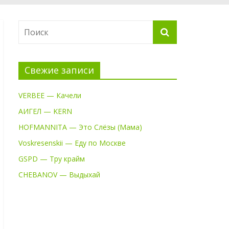
Свежие записи
VERBEE — Качели
АИГЕЛ — KERN
HOFMANNITA — Это Слёзы (Мама)
Voskresenskii — Еду по Москве
GSPD — Тру крайм
CHEBANOV — Выдыхай