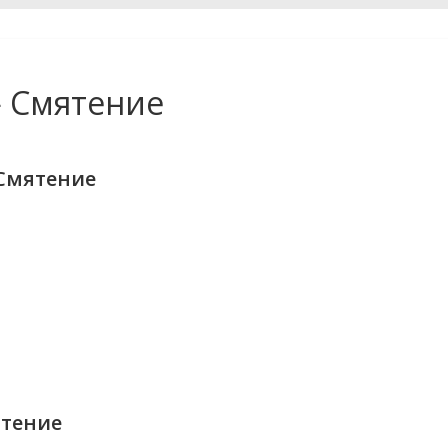
 Смятение
Смятение
ятение