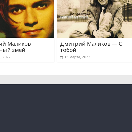
ий Маликов
Дмитрий Маликов — С
ный змей
тобой
, 2022
15 марта, 2022