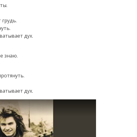
ты.
 грудь.
нуть.
хватывает дух.
не знаю.
протянуть.
хватывает дух.