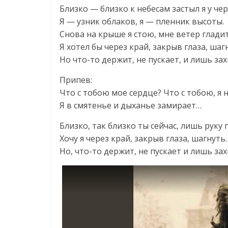
Близко — близко к небесам застыл я у чер
Я — узник облаков, я — пленник высоты.
Снова на крыше я стою, мне ветер гладит
Я хотел бы через край, закрыв глаза, шаг
Но что-то держит, не пускает, и лишь за
Припев:
Что с тобою мое сердце? Что с тобою, я 
Я в смятенье и дыханье замирает…
Близко, так близко ты сейчас, лишь руку 
Хочу я через край, закрыв глаза, шагнуть.
Но, что-то держит, не пускает и лишь за