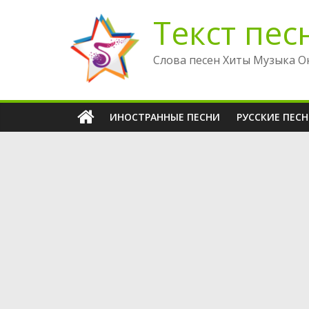
Перейти
Текст пес
к
содержимому
Слова песен Хиты Музыка О
ИНОСТРАННЫЕ ПЕСНИ
РУССКИЕ ПЕС