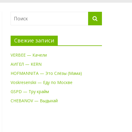
Свежие записи
VERBEE — Качели
АИГЕЛ — KERN
HOFMANNITA — Это Слёзы (Мама)
Voskresenskii — Еду по Москве
GSPD — Тру крайм
CHEBANOV — Выдыхай