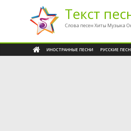
Перейти
Текст пес
к
содержимому
Слова песен Хиты Музыка О
ИНОСТРАННЫЕ ПЕСНИ
РУССКИЕ ПЕС