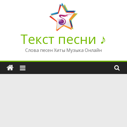
Перейти
к
содержимому
Текст песни ♪
Слова песен Хиты Музыка Онлайн