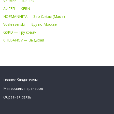
VERBEE — Качели
АИГЕЛ — KERN
HOFMANNITA — Это Слёзы (Мама)
Voskresenskii — Еду по Москве
GSPD — Тру крайм
CHEBANOV — Выдыхай
Правообладателям
Материалы партнеров
Обратная связь