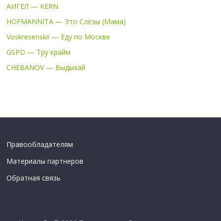
АИГЕЛ — KERN
HOFMANNITA — Это Слёзы (Мама)
Voskresenskii — Еду по Москве
GSPD — Тру крайм
CHEBANOV — Выдыхай
Правообладателям
Материалы партнеров
Обратная связь