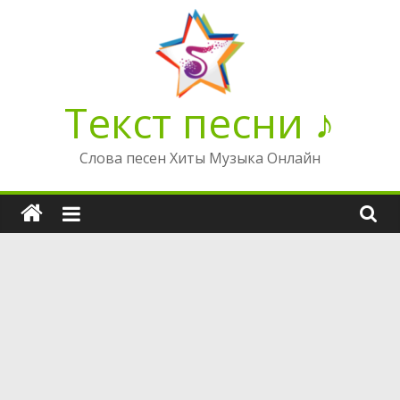
Перейти
к
содержимому
Текст песни ♪
Слова песен Хиты Музыка Онлайн