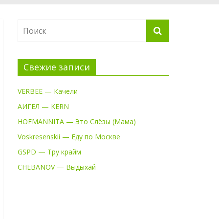
Свежие записи
VERBEE — Качели
АИГЕЛ — KERN
HOFMANNITA — Это Слёзы (Мама)
Voskresenskii — Еду по Москве
GSPD — Тру крайм
CHEBANOV — Выдыхай