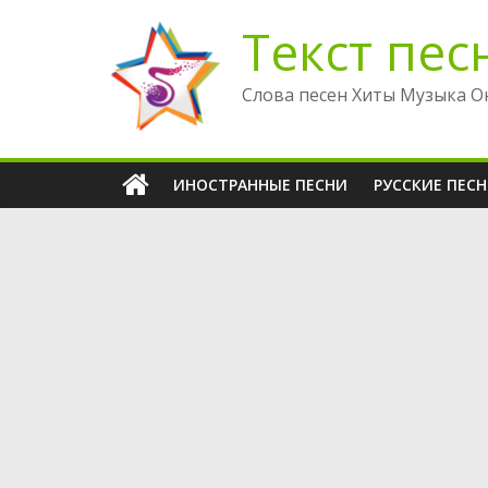
Перейти
Текст пес
к
содержимому
Слова песен Хиты Музыка О
ИНОСТРАННЫЕ ПЕСНИ
РУССКИЕ ПЕС