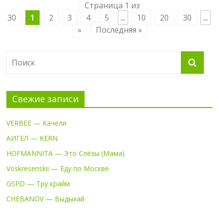
Страница 1 из
30
1
2
3
4
5
...
10
20
30
...
»
Последняя »
Свежие записи
VERBEE — Качели
АИГЕЛ — KERN
HOFMANNITA — Это Слёзы (Мама)
Voskresenskii — Еду по Москве
GSPD — Тру крайм
CHEBANOV — Выдыхай