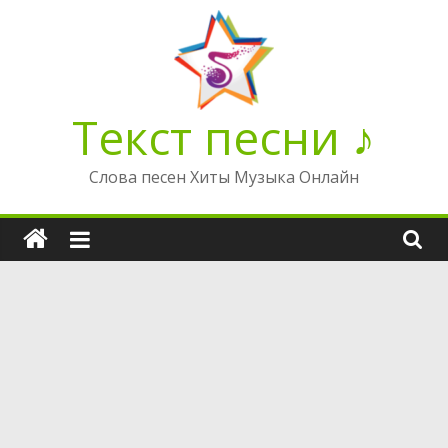
Перейти
к
содержимому
Текст песни ♪
Слова песен Хиты Музыка Онлайн