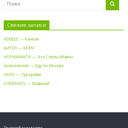
Свежие записи
VERBEE — Качели
АИГЕЛ — KERN
HOFMANNITA — Это Слёзы (Мама)
Voskresenskii — Еду по Москве
GSPD — Тру крайм
CHEBANOV — Выдыхай
Правообладателям