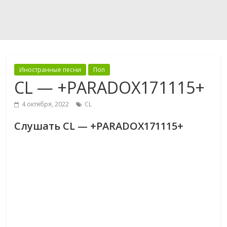
Иностранные песни
Поп
CL — +PARADOX171115+
4 октября, 2022
CL
Слушать CL — +PARADOX171115+