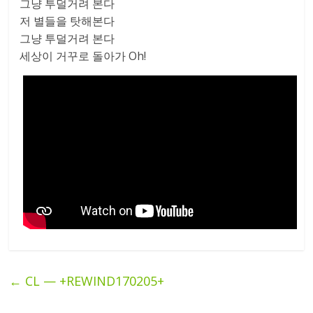
그냥 투덜거려 본다
저 별들을 탓해본다
그냥 투덜거려 본다
세상이 거꾸로 돌아가 Oh!
←
CL — +REWIND170205+