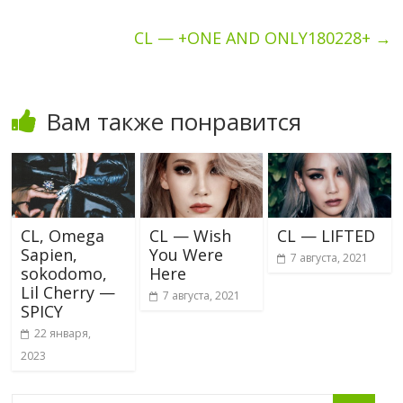
CL — +ONE AND ONLY180228+
→
Вам также понравится
CL, Omega
CL — Wish
CL — LIFTED
Sapien,
You Were
7 августа, 2021
sokodomo,
Here
Lil Cherry —
7 августа, 2021
SPICY
22 января,
2023