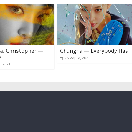
a, Christopher —
Chungha — Everybody Has
y
28 марта, 2021
, 2021