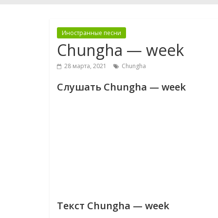
Иностранные песни
Chungha — week
28 марта, 2021
Chungha
Слушать Chungha — week
Текст Chungha — week