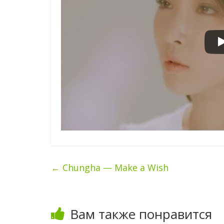
←
Chungha — Make a Wish
Вам также понравится