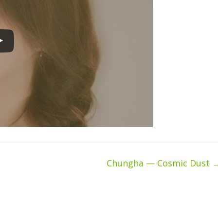
Chungha — Cosmic Dust