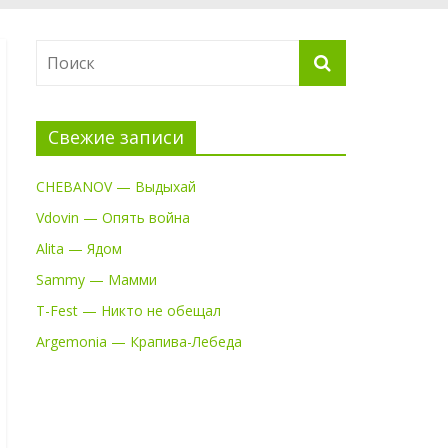
Свежие записи
CHEBANOV — Выдыхай
Vdovin — Опять война
Alita — Ядом
Sammy — Мамми
T-Fest — Никто не обещал
Argemonia — Крапива-Лебеда