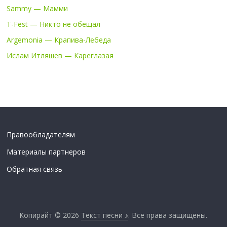
Sammy — Мамми
T-Fest — Никто не обещал
Argemonia — Крапива-Лебеда
Ислам Итляшев — Кареглазая
Правообладателям
Материалы партнеров
Обратная связь
Копирайт © 2026
Текст песни ♪
. Все права защищены.