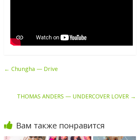
←
Chungha — Drive
THOMAS ANDERS — UNDERCOVER LOVER
→
Вам также понравится