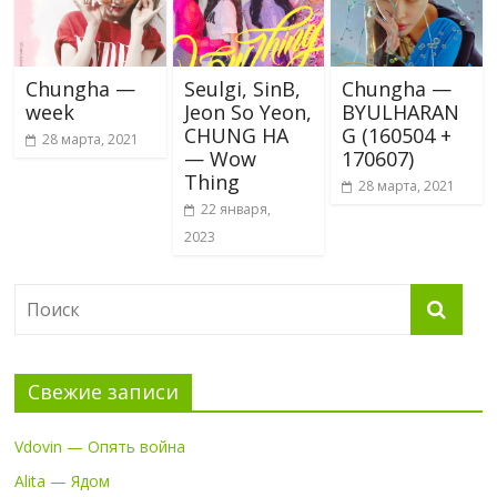
Chungha —
Seulgi, SinB,
Chungha —
week
Jeon So Yeon,
BYULHARAN
CHUNG HA
G (160504 +
28 марта, 2021
— Wow
170607)
Thing
28 марта, 2021
22 января,
2023
Свежие записи
Vdovin — Опять война
Alita — Ядом