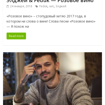
Элджей & Feduk — Розовое вино
,
,
24 января, 2018
Feduk
хит
Элджей
«Розовое вино» – стопудовый хитяо 2017 года, в
котором ни слова о вине! Слова песни «Розовое вино»
— Я похож на
Read more