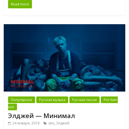
Read more
Популярное
Русская музыка
Русские песни
Рэп Хип-
хоп
Элджей — Минимал
,
24 января, 2018
хит
Элджей