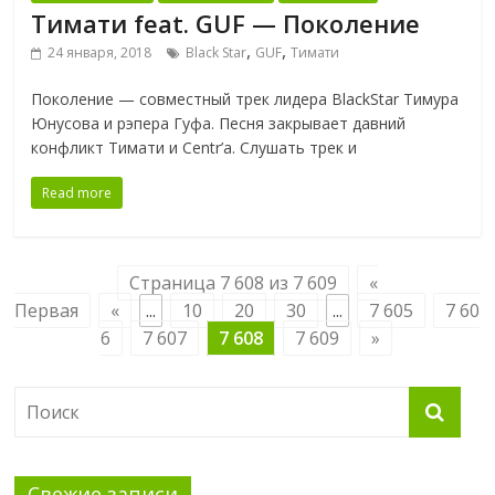
Тимати feat. GUF — Поколение
,
,
24 января, 2018
Black Star
GUF
Тимати
Поколение — совместный трек лидера BlackStar Тимура
Юнусова и рэпера Гуфа. Песня закрывает давний
конфликт Тимати и Centr’а. Слушать трек и
Read more
Страница 7 608 из 7 609
«
Первая
«
...
10
20
30
...
7 605
7 60
6
7 607
7 608
7 609
»
Свежие записи