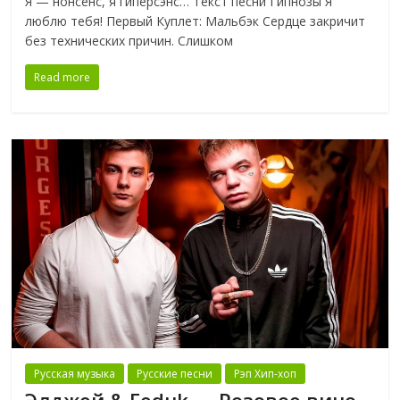
Я — нонсенс, я гиперсэнс… Текст песни Гипнозы Я
люблю тебя! Первый Куплет: Мальбэк Сердце закричит
без технических причин. Слишком
Read more
Русская музыка
Русские песни
Рэп Хип-хоп