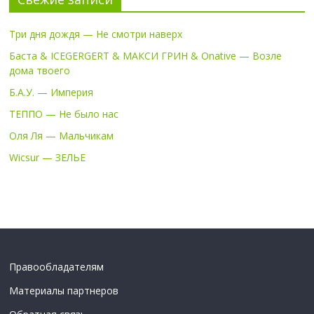
Три дня дождя — Не смотри наверх
Баста & ICEGERGERT & МАКСИ ГРИН & Onative — Возле
дома твоего
Б.А.У. — Империя
ТЕППО — Не было нас
Оля Ля — Мальчикам
Wicsur — ЗЕЛЬЕ
Правообладателям
Материалы партнеров