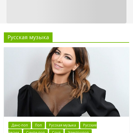
Русская музыка
Данс-поп
Поп
Русская музыка
Русские
песни
Синти-поп
Соул
Электропоп