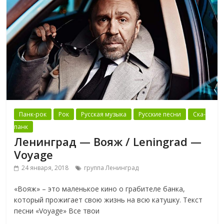
Панк-рок
Рок
Русская музыка
Русские песни
Ска-
панк
Ленинград — Вояж / Leningrad —
Voyage
24 января, 2018
группа Ленинград
«Вояж» – это маленькое кино о грабителе банка,
который прожигает свою жизнь на всю катушку. Текст
песни «Voyage» Все твои