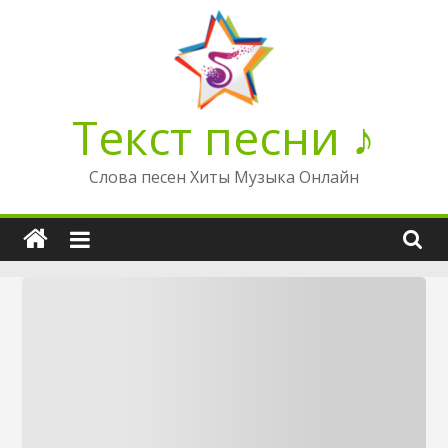
Перейти
к
содержимому
Текст песни ♪
Слова песен Хиты Музыка Онлайн