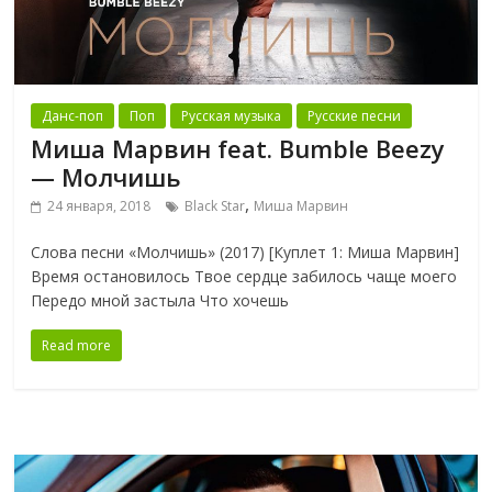
Данс-поп
Поп
Русская музыка
Русские песни
Миша Марвин feat. Bumble Beezy
— Молчишь
,
24 января, 2018
Black Star
Миша Марвин
Слова песни «Молчишь» (2017) [Куплет 1: Миша Марвин]
Время остановилось Твое сердце забилось чаще моего
Передо мной застыла Что хочешь
Read more