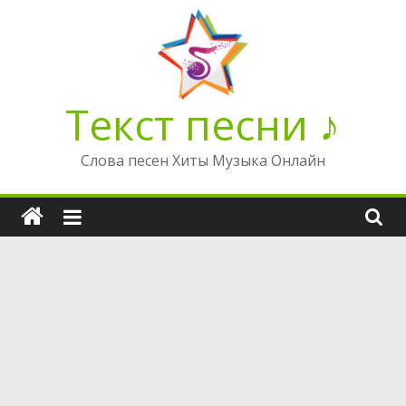
Перейти
к
содержимому
Текст песни ♪
Слова песен Хиты Музыка Онлайн