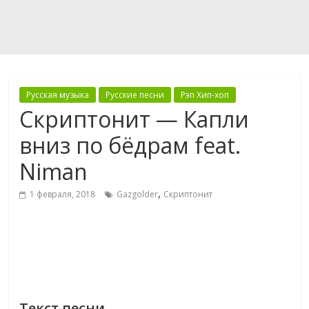
Русская музыка
Русские песни
Рэп Хип-хоп
Скриптонит — Капли
вниз по бёдрам feat.
Niman
,
1 февраля, 2018
Gazgolder
Скриптонит
Текст песни