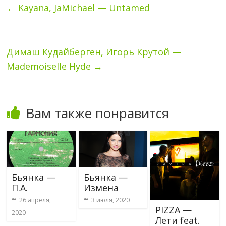
←
Kayana, JaMichael — Untamed
Димаш Кудайберген, Игорь Крутой —
Mademoiselle Hyde
→
Вам также понравится
Бьянка —
Бьянка —
П.А.
Измена
26 апреля,
3 июля, 2020
PIZZA —
2020
Лети feat.