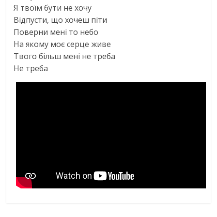
Я твоїм бути не хочу
Вiдпусти, що хочеш пiти
Поверни менi то небо
На якому моє серце живе
Твого бiльш менi не треба
Не треба