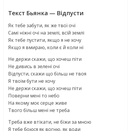
Текст Бьянка — Вiдпусти
Як тебе забути, як же твої очi
Самi нiжнi очi на землi, всiй землi
Як тебе пустити, якщо я не хочу
Якщо я вмираю, коли є й коли нi
Не держи скажи, що хочеш пiти
Не дивись в зеленi очi
Вiдпусти, скажи що бiльш не твоя
Я твоїм бути не хочу
Не держи скажи, що хочеш пiти
Поверни менi то небо
На якому моє серце живе
Твого бiльш менi не треба
Треба вже втiкати, не бiжи за мною
Я тебе боюся як вогню, як води