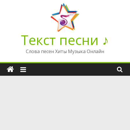
Перейти
к
содержимому
Текст песни ♪
Слова песен Хиты Музыка Онлайн