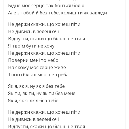
Бiдне моє серце так боїться болю
Але з тобой й без тебе, колиш ти як завжди
Не держи скажи, що хочеш пiти
Не дивись в зеленi очi
Вiдпусти, скажи що бiльш не твоя
Я твоїм бути не хочу
Не держи скажи, що хочеш пiти
Поверни менi то небо
На якому моє серце живе
Твого бiльш менi не треба
Як я, як я, ну як я без тебе
Як ти, як ти, ну як ти без мене
Як я, як я, як я без тебе
Не держи скажи, що хочеш пiти
Не дивись в зеленi очi
Вiдпусти, скажи що бiльш не твоя