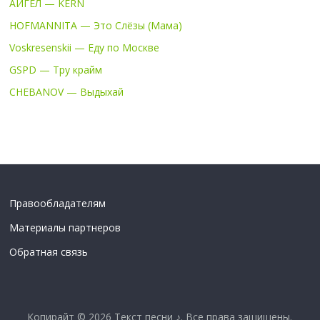
АИГЕЛ — KERN
HOFMANNITA — Это Слёзы (Мама)
Voskresenskii — Еду по Москве
GSPD — Тру крайм
CHEBANOV — Выдыхай
Правообладателям
Материалы партнеров
Обратная связь
Копирайт © 2026
Текст песни ♪
. Все права защищены.