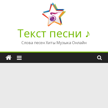
Перейти
к
содержимому
Текст песни ♪
Слова песен Хиты Музыка Онлайн