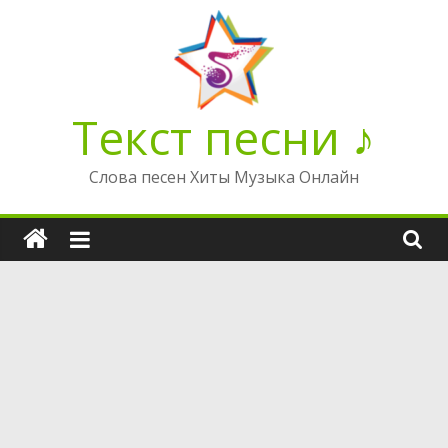
Перейти
к
содержимому
Текст песни ♪
Слова песен Хиты Музыка Онлайн