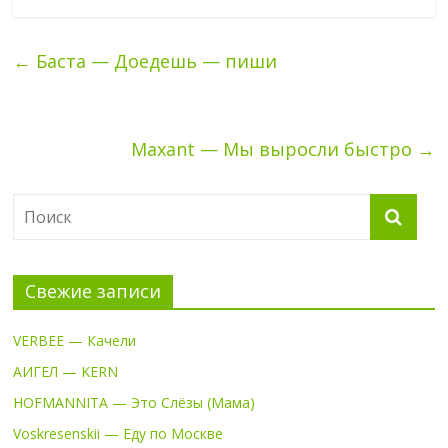
←
Баста — Доедешь — пиши
Maxant — Мы выросли быстро
→
Свежие записи
VERBEE — Качели
АИГЕЛ — KERN
HOFMANNITA — Это Слёзы (Мама)
Voskresenskii — Еду по Москве