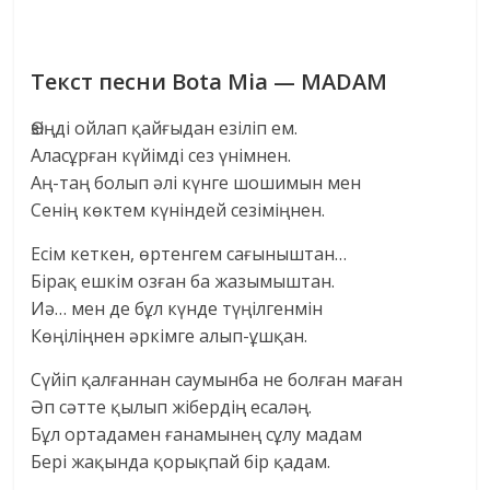
Текст песни Bota Mia — MADAM
Өзіңді ойлап қайғыдан езіліп ем.
Аласұрған күйімді сез үнімнен.
Аң-таң болып әлі күнге шошимын мен
Сенің көктем күніндей сезіміңнен.
Есім кеткен, өртенгем сағыныштан…
Бірақ ешкім озған ба жазымыштан.
Иә… мен де бұл күнде түңілгенмін
Көңіліңнен әркімге алып-ұшқан.
Сүйіп қалғаннан саумынба не болған маған
Әп сәтте қылып жібердің есаләң.
Бұл ортадамен ғанамынең сұлу мадам
Бері жақында қорықпай бір қадам.