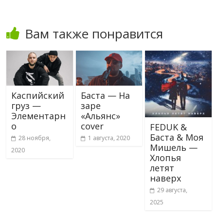
Вам также понравится
Каспийский
Баста — На
груз —
заре
Элементарн
«Альянс»
о
cover
FEDUK &
Баста & Моя
28 ноября,
1 августа, 2020
Мишель —
2020
Хлопья
летят
наверх
29 августа,
2025