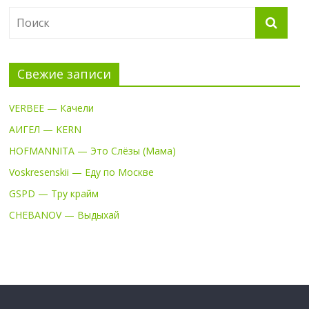
Свежие записи
VERBEE — Качели
АИГЕЛ — KERN
HOFMANNITA — Это Слёзы (Мама)
Voskresenskii — Еду по Москве
GSPD — Тру крайм
CHEBANOV — Выдыхай