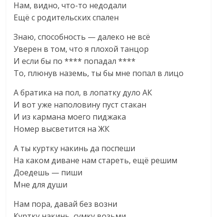
Нам, видно, что-то недодали
Ещё с родительских спален
Знаю, способность — далеко не всё
Уверен в том, что я плохой танцор
И если бы по **** попадал ****
То, плюнув наземь, ты бы мне попал в лицо
А братика на пол, в лопатку дуло АК
И вот уже наполовину пуст стакан
И из кармана моего пиджака
Номер высветится на ЖК
А ты куртку накинь да поспеши
На каком диване нам стареть, ещё решим
Доедешь — пиши
Мне для души
Нам пора, давай без возни
Куртку накинь, сумку возьми