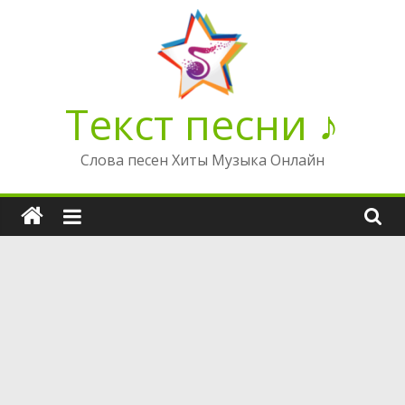
Перейти
к
содержимому
Текст песни ♪
Слова песен Хиты Музыка Онлайн