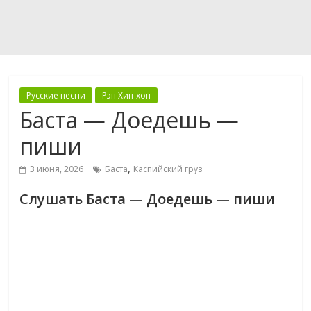
Русские песни
Рэп Хип-хоп
Баста — Доедешь —
пиши
,
3 июня, 2026
Баста
Каспийский груз
Слушать Баста — Доедешь — пиши