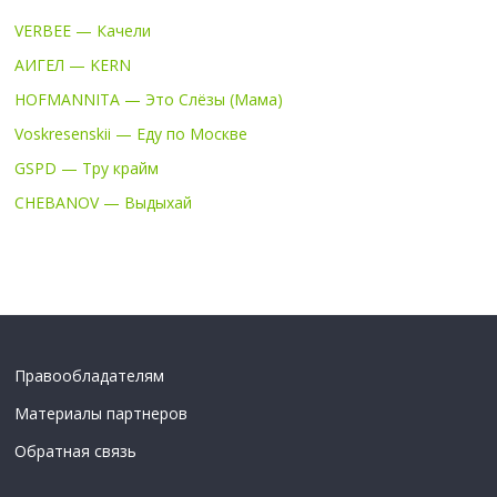
VERBEE — Качели
АИГЕЛ — KERN
HOFMANNITA — Это Слёзы (Мама)
Voskresenskii — Еду по Москве
GSPD — Тру крайм
CHEBANOV — Выдыхай
Правообладателям
Материалы партнеров
Обратная связь