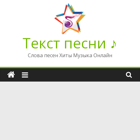
Перейти
к
содержимому
Текст песни ♪
Слова песен Хиты Музыка Онлайн