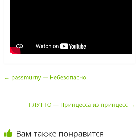
←
passmurny — Небезопасно
ПЛУТТО — Принцесса из принцесс
→
Вам также понравится