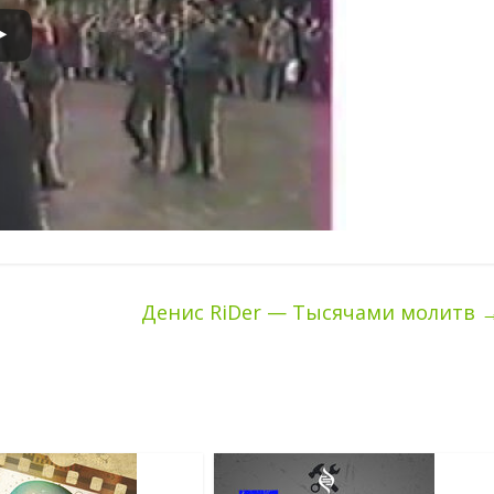
Денис RiDer — Тысячами молитв