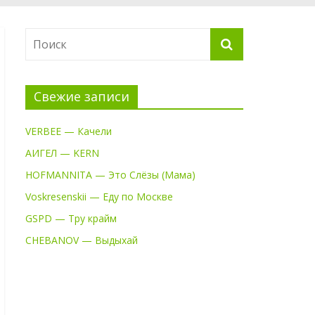
Свежие записи
VERBEE — Качели
АИГЕЛ — KERN
HOFMANNITA — Это Слёзы (Мама)
Voskresenskii — Еду по Москве
GSPD — Тру крайм
CHEBANOV — Выдыхай