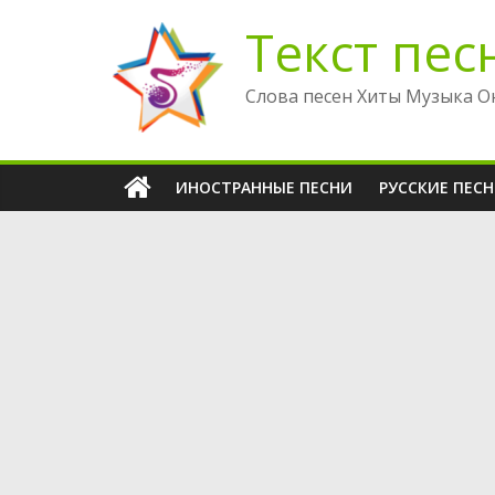
Перейти
Текст пес
к
содержимому
Слова песен Хиты Музыка О
ИНОСТРАННЫЕ ПЕСНИ
РУССКИЕ ПЕС