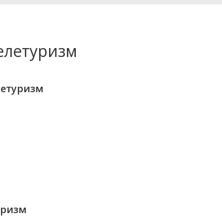
елетуризм
летуризм
уризм