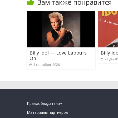
Вам также понравится
Billy Idol — Love Labours
Billy I
On
27 декаб
3 сентября, 2020
Правообладателям
Материалы партнеров