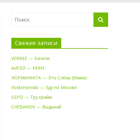
Свежие записи
VERBEE — Качели
АИГЕЛ — KERN
HOFMANNITA — Это Слёзы (Мама)
Voskresenskii — Еду по Москве
GSPD — Тру крайм
CHEBANOV — Выдыхай