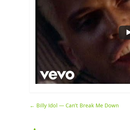
←
Billy Idol — Can’t Break Me Down