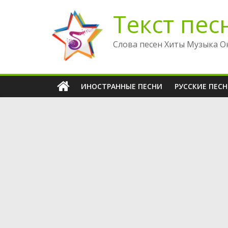
Перейти
Текст пес
к
содержимому
Слова песен Хиты Музыка О
ИНОСТРАННЫЕ ПЕСНИ
РУССКИЕ ПЕС