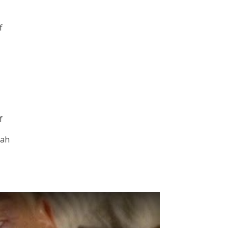
f
f
eah