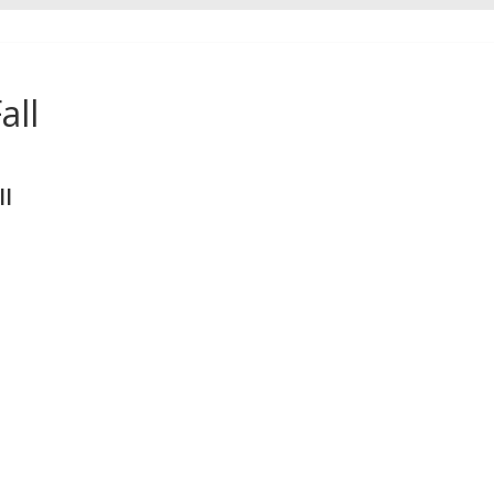
all
ll