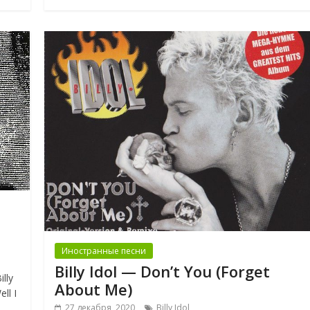
Иностранные песни
Billy Idol — Don’t You (Forget
lly
About Me)
ll I
27 декабря, 2020
Billy Idol