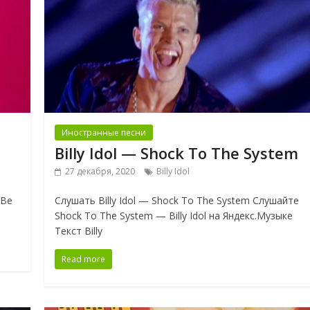
Иностранные песни
Billy Idol — Shock To The System
27 декабря, 2020
Billy Idol
 Be
Слушать Billy Idol — Shock To The System Слушайте
Shock To The System — Billy Idol на Яндекс.Музыке
Текст Billy
Read more