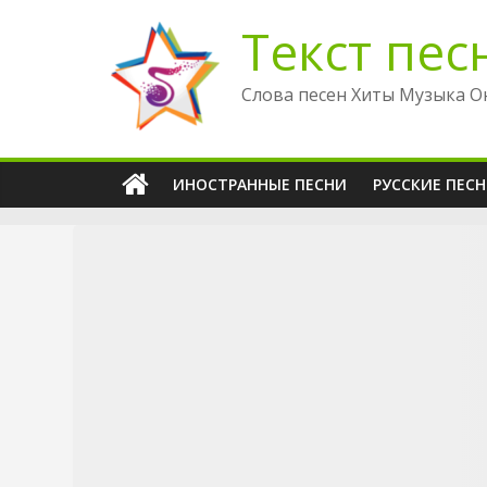
Перейти
Текст пес
к
содержимому
Слова песен Хиты Музыка О
ИНОСТРАННЫЕ ПЕСНИ
РУССКИЕ ПЕС