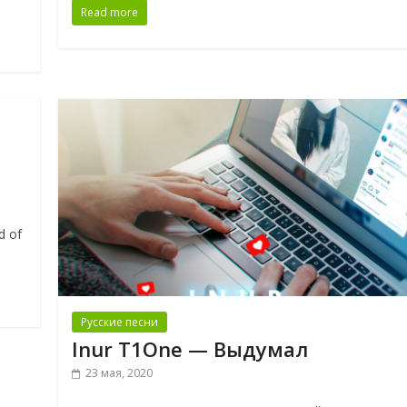
Read more
а
d of
Русские песни
Inur T1One — Выдумал
23 мая, 2020