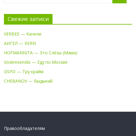
Свежие записи
VERBEE — Качели
АИГЕЛ — KERN
HOFMANNITA — Это Слёзы (Мама)
Voskresenskii — Еду по Москве
GSPD — Тру крайм
CHEBANOV — Выдыхай
Правообладателям