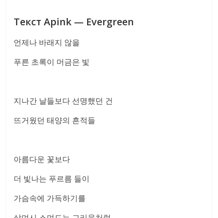
Текст Apink — Evergreen
언제나 바래지 않을
푸른 초록이 머금은 빛
지나간 날들보다 선명했던 건
뜨거웠던 태양의 흔적들
아름다운 꽃보다
더 빛나는 푸르름 들이
가슴속에 가득하기를
살며시 스며드는 그리움처럼