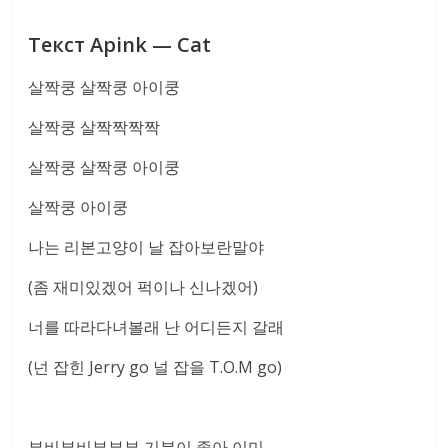
Текст Apink — Cat
살짝쿵 살짝쿵 아이쿵
살짝쿵 살짝짝짝짝
살짝쿵 살짝쿵 아이쿵
살짝쿵 아이쿵
나는 리본고양이 날 잡아보란말야
(좀 재미있겠어 퍽이나 신나겠어)
너를 따라다녀볼래 난 어디든지 갈래
(넌 잡힌 Jerry go 널 잡을 T.O.M go)
부비부비부부부 기분이 좋아 이미