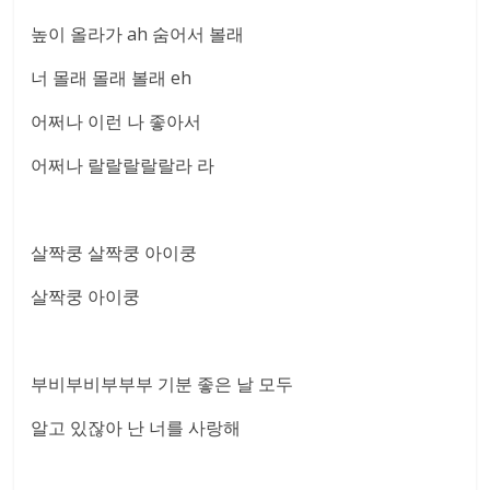
높이 올라가 ah 숨어서 볼래
너 몰래 몰래 볼래 eh
어쩌나 이런 나 좋아서
어쩌나 랄랄랄랄랄라 라
살짝쿵 살짝쿵 아이쿵
살짝쿵 아이쿵
부비부비부부부 기분 좋은 날 모두
알고 있잖아 난 너를 사랑해