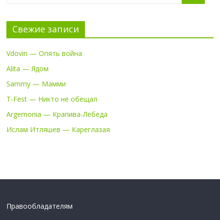
Свежие записи
Vdovin — Опять война
Alita — Ядом
Sammy — Мамми
T-Fest — Никто не обещал
Argemonia — Крапива-Лебеда
Ислам Итляшев — Кареглазая
Правообладателям