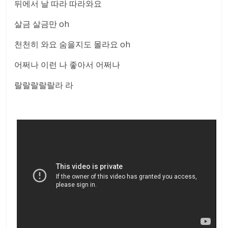
뒤에서 날 따라 따라와요
살금 살금만 oh
천천히 와요 숨을지도 몰라요 oh
어쩌나 이런 나 좋아서 어쩌나
랄랄랄랄랄라 라