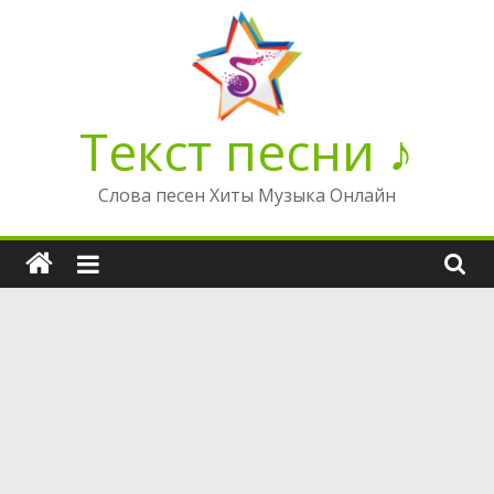
Перейти
к
содержимому
Текст песни ♪
Слова песен Хиты Музыка Онлайн