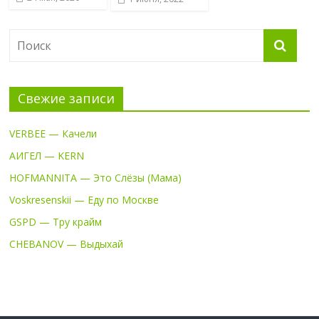
Свежие записи
VERBEE — Качели
АИГЕЛ — KERN
HOFMANNITA — Это Слёзы (Мама)
Voskresenskii — Еду по Москве
GSPD — Тру крайм
CHEBANOV — Выдыхай