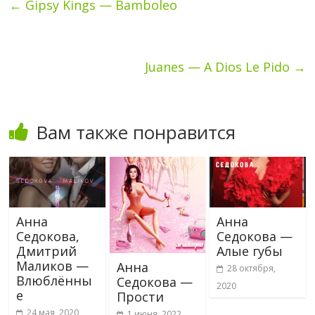
←
Gipsy Kings — Bamboleo
Juanes — A Dios Le Pido
→
Вам также понравится
Анна
Анна
Седокова,
Седокова —
Дмитрий
Алые губы
Маликов —
Анна
28 октября,
Влюблённы
Седокова —
2020
е
Прости
24 мая, 2020
1 июня, 2022