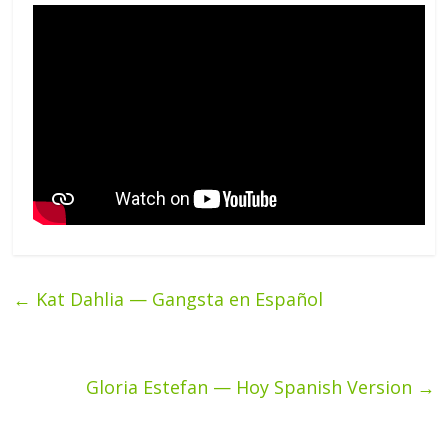
←
Kat Dahlia — Gangsta en Español
Gloria Estefan — Hoy Spanish Version
→