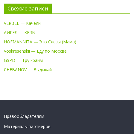
Свежие записи
VERBEE — Качели
АИГЕЛ — KERN
HOFMANNITA — Это Слёзы (Мама)
Voskresenskii — Еду по Москве
GSPD — Тру крайм
CHEBANOV — Выдыхай
Правообладателям
Материалы партнеров