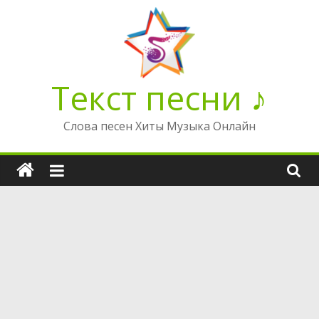
Перейти
к
содержимому
Текст песни ♪
Слова песен Хиты Музыка Онлайн