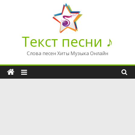
Перейти
к
содержимому
Текст песни ♪
Слова песен Хиты Музыка Онлайн