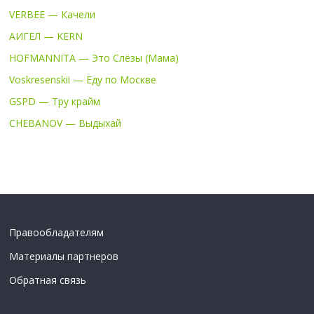
VERBEE — Качели
АИГЕЛ — KERN
HOFMANNITA — Это Слёзы (Мама)
Voskresenskii — Еду по Москве
GSPD — Тру крайм
CHEBANOV — Выдыхай
Правообладателям
Материалы партнеров
Обратная связь