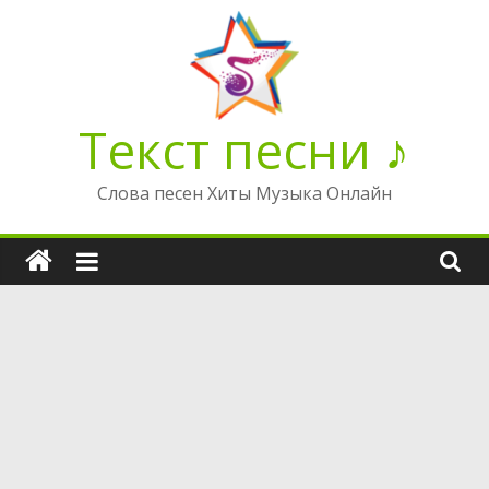
Перейти
к
содержимому
Текст песни ♪
Слова песен Хиты Музыка Онлайн