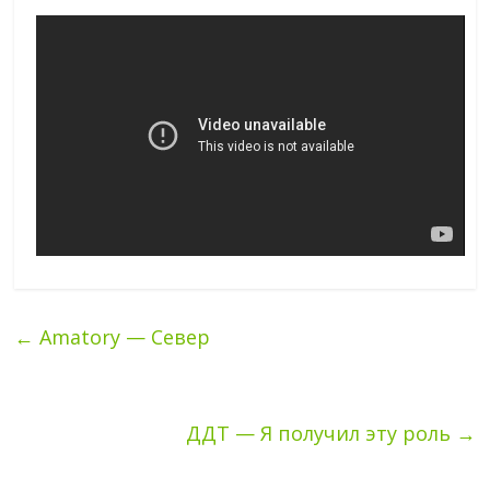
←
Amatory — Север
ДДТ — Я получил эту роль
→