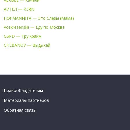
VERBEE — Качели
АИГЕЛ — KERN
HOFMANNITA — Это Слёзы (Мама)
Voskresenskii — Еду по Москве
GSPD — Тру крайм
CHEBANOV — Выдыхай
Правообладателям
Материалы партнеров
Обратная связь