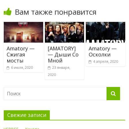
Вам также понравится
Amatory —
[AMATORY]
Amatory —
Сжигая
— Дыши Со
Осколки
мосты
Мной
4 апреля, 2020
6 июля, 2020
23 января,
2020
Свежие записи