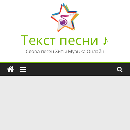
Перейти
к
содержимому
Текст песни ♪
Слова песен Хиты Музыка Онлайн